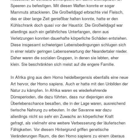
Speeren zu befestigen. Mit diesen Waffen konnte er sogar
Mammuts attackieren. Die Großwildjagd erbrachte viel Fleisch,
das er über lange Zeit genießbar halten konnte, hatte er den
Kühlschrank doch quasi vor der Haustür. Die Großwildjagd war
allerdings auch ein gefährliches Unterfangen, denn aus
Verletzungen konnten dauerhafte körperliche Schäden entstehen.
Diese insgesamt schwierigen Lebensbedingungen schlugen sich
in einer relativ geringen Lebenserwartung der Neandertaler nieder.
Daher waren die sozialen Gruppen, in denen sie lebten, eher
klein. Sie beschränkten sich meist auf die engere Familie.
In Afrika ging aus dem Homo heidelbergensis ebenfalls eine neue
Art hervor, der Homo sapiens. Auch er hatte mit den Unbilden der
Natur zu kämpfen. In Afrika waren es wiederkehrende
Dürreperioden, die dazu führten, dass nur diejenigen eine
Überlebenschance besaßen, die in der Lage waren, ausreichend
tierische Nahrung zu erbeuten. In der Savanne war dazu
allerdings nicht so sehr ein Zuwachs an körperlicher Kraft
gefragt, als vielmehr eine weitere Verbesserung der läuferischen
Fähigkeiten. Vor diesem Hintergrund griffen genetische
Veränderungen Raum, die den Homo sapiens zu einem überaus