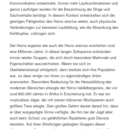
Kommunikation entwickelte. Immer mehr Lautkombinationen und
ganze Lautfolgen wurden für die Bezeichnung der Dinge und
Sachverhalte benötigt. In diesem Kontext entwickelten sich die
geistigen Fähigkeiten des Homo erectus weiter, auch physische
Veränderungen zur besseren Lautbildung, wie die Absenkung des
Kehlkopfes, vollzogen sich.
Der Homo ergaster wie auch der Homo erectus existierten rund
eine Millionen Jahre. In dieser langen Zeitspanne entstanden
immer wieder Gruppen, die sich durch besondere Merkmale und
Eigenschaften auszeichneten. Waren sie sich im
Überlebenskampf erfolgreich, dann breitete sich ihre Population
aus, so dass einige von ihnen zu eigenständigen Arten
avancierten. Besondere Bedeutung für die Herausbildung des
modernen Menschen erlangte der Homo heidelbergensis, der vor
rund 800.000 Jahren in Afrika in Erscheinung trat. Er war ein
muskulöser Jäger, der mit seinen hölzernen Wurfspeeren auch
größere Tiere erlegte. Sein großes Gehirn deutet darauf hin, dass
er über ausgeprägte Sinne verfügte, die ihm bei der Jagd aber
auch beim Schutz vor gefährlichen Raubtieren gute Dienste
leisteten. Auf ihren Streifzügen gelangten Gruppen dieser