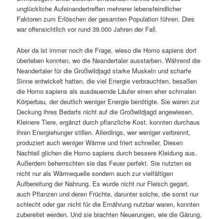
unglückliche Aufeinandertreffen mehrerer lebensfeindlicher
Faktoren zum Erlöschen der gesamten Population führen. Dies
war offensichtlich vor rund 39.000 Jahren der Fall.
Aber da ist immer noch die Frage, wieso die Homo sapiens dort
überleben konnten, wo die Neandertaler ausstarben. Während die
Neandertaler für die Großwildjagd starke Muskeln und scharfe
Sinne entwickelt hatten, die viel Energie verbrauchten, besaßen
die Homo sapiens als ausdauernde Läufer einen eher schmalen
Körperbau, der deutlich weniger Energie benötigte. Sie waren zur
Deckung ihres Bedarfs nicht auf die Großwildjagd angewiesen.
Kleinere Tiere, ergänzt durch pflanzliche Kost, konnten durchaus
ihren Energiehunger stillen. Allerdings, wer weniger verbrennt,
produziert auch weniger Wärme und friert schneller. Diesen
Nachteil glichen die Homo sapiens durch bessere Kleidung aus.
Außerdem beherrschten sie das Feuer perfekt. Sie nutzten es
nicht nur als Wärmequelle sondern auch zur vielfältigen
Aufbereitung der Nahrung. Es wurde nicht nur Fleisch gegart,
auch Pflanzen und deren Früchte, darunter solche, die sonst nur
schlecht oder gar nicht für die Ernährung nutzbar waren, konnten
zubereitet werden. Und sie brachten Neuerungen, wie die Gärung,