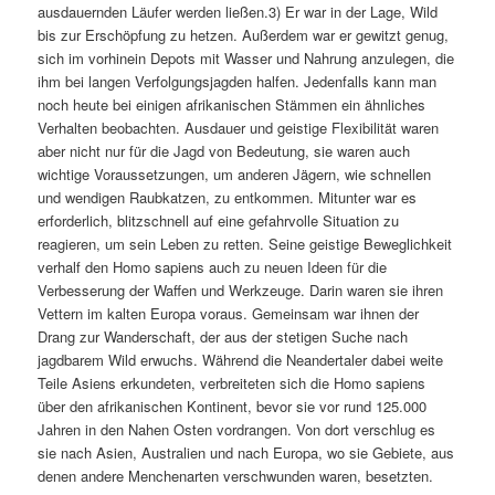
ausdauernden Läufer werden ließen.3) Er war in der Lage, Wild
bis zur Erschöpfung zu hetzen. Außerdem war er gewitzt genug,
sich im vorhinein Depots mit Wasser und Nahrung anzulegen, die
ihm bei langen Verfolgungsjagden halfen. Jedenfalls kann man
noch heute bei einigen afrikanischen Stämmen ein ähnliches
Verhalten beobachten. Ausdauer und geistige Flexibilität waren
aber nicht nur für die Jagd von Bedeutung, sie waren auch
wichtige Voraussetzungen, um anderen Jägern, wie schnellen
und wendigen Raubkatzen, zu entkommen. Mitunter war es
erforderlich, blitzschnell auf eine gefahrvolle Situation zu
reagieren, um sein Leben zu retten. Seine geistige Beweglichkeit
verhalf den Homo sapiens auch zu neuen Ideen für die
Verbesserung der Waffen und Werkzeuge. Darin waren sie ihren
Vettern im kalten Europa voraus. Gemeinsam war ihnen der
Drang zur Wanderschaft, der aus der stetigen Suche nach
jagdbarem Wild erwuchs. Während die Neandertaler dabei weite
Teile Asiens erkundeten, verbreiteten sich die Homo sapiens
über den afrikanischen Kontinent, bevor sie vor rund 125.000
Jahren in den Nahen Osten vordrangen. Von dort verschlug es
sie nach Asien, Australien und nach Europa, wo sie Gebiete, aus
denen andere Menchenarten verschwunden waren, besetzten.