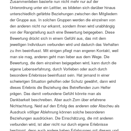
Zusammenleben basierte nun nicht mehr nur auf der
Unterordnung unter ein Leittier, es bildeten sich darüber hinaus
unterschiedlich gefärbte Beziehungen zwischen den Mitgliedern
der Gruppe aus. In solchen Gruppen werden die einzelnen von
den anderen nicht nur erkannt, sondern ihnen wird unabhängig
von der Rangstellung auch eine Bewertung beigegeben. Diese
Bewertung drückt sich in einem Gefühl aus, das mit dem
jeweiligen Individuum verbunden wird und dadurch das Verhalten
zu ihm beeinflusst. Mit einigen pflegt man engeren Kontakt, weil
man sie mag, anderen geht man lieber aus dem Wege. Die
Bewertung, die dem einzelnen beigegeben wird, kann durch die
eigene Lebenserfahrung, durch Vorlieben oder auch durch
besondere Erlebnisse beeinflusst sein. Hat jemand in einer
schwierigen Situation geholfen oder Schutz gewährt, dann wird
dieses Erlebnis die Beziehung des Betreffenden zum Helfer
prägen. Das damit verbundene Gefühl könnte man als
Dankbarkeit beschreiben. Aber auch Zorn über erfahrene
Nichtachtung, Neid auf den Erfolg des anderen oder Abscheu als
Ausdruck völliger Ablehnung können solche besonderen
Beziehungen ausdrücken. Die Einschätzung, die mit anderen
verbunden wird, ist aber nicht nur durch eigene Erlebnisse
bestimmt, denn auch andere haben Erfahrungen mit diesem und