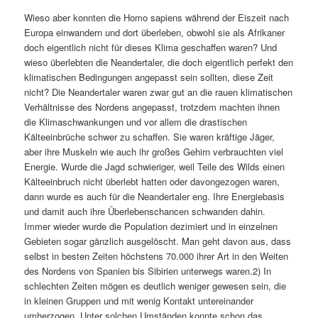
Wieso aber konnten die Homo sapiens während der Eiszeit nach
Europa einwandern und dort überleben, obwohl sie als Afrikaner
doch eigentlich nicht für dieses Klima geschaffen waren? Und
wieso überlebten die Neandertaler, die doch eigentlich perfekt den
klimatischen Bedingungen angepasst sein sollten, diese Zeit
nicht? Die Neandertaler waren zwar gut an die rauen klimatischen
Verhältnisse des Nordens angepasst, trotzdem machten ihnen
die Klimaschwankungen und vor allem die drastischen
Kälteeinbrüche schwer zu schaffen. Sie waren kräftige Jäger,
aber ihre Muskeln wie auch ihr großes Gehirn verbrauchten viel
Energie. Wurde die Jagd schwieriger, weil Teile des Wilds einen
Kälteeinbruch nicht überlebt hatten oder davongezogen waren,
dann wurde es auch für die Neandertaler eng. Ihre Energiebasis
und damit auch ihre Überlebenschancen schwanden dahin.
Immer wieder wurde die Population dezimiert und in einzelnen
Gebieten sogar gänzlich ausgelöscht. Man geht davon aus, dass
selbst in besten Zeiten höchstens 70.000 ihrer Art in den Weiten
des Nordens von Spanien bis Sibirien unterwegs waren.2) In
schlechten Zeiten mögen es deutlich weniger gewesen sein, die
in kleinen Gruppen und mit wenig Kontakt untereinander
umherzogen. Unter solchen Umständen konnte schon das