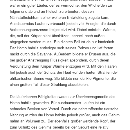
war er ein guter Läufer, der es vermochte, den Wildherden zu
folgen und ab und an Fleisch zu erbeuten, dessen
Nährstoffreichtum seiner weiteren Entwicklung zugute kam.
Ausdauerndes Laufen verbraucht jedoch viel Energie, die durch
Verbrennungsprozesse freigesetzt wird. Dabei entsteht Wärme,
die, soll der Körper nicht überhitzen, schnell nach außen
abgegeben werden muss. Ein dichtes Fell ist da nur hinderlich.
Der Homo habilis entledigte sich seines Pelzes und lief fortan
nackt durch die Savanne. Außerdem bildete er Drüsen aus, die
bei großer Anstrengung Flüssigkeit absondern, durch deren
Verdunstung dem Körper Wärme entzogen wird. Mit den Haaren
fiel jedoch auch der Schutz der Haut vor den harten Strahlen der
afrikanischen Sonne weg. Sie bildete nun dunkle Pigmente, die
einen großen Teil dieser Strahlung absorbieren.
Die läuferischen Fähigkeiten waren zur Überlebensgarantie des
Homo habilis geworden. Für ausdauerndes Laufen ist ein
schmales Becken von Vorteil. Durch die nährstoffreiche tierische
Nahrung wurden die Homo habilis jedoch größer, auch das Gehirn
nahm an Volumen zu. Der ebenfalls größer werdende Kopf, der
zum Schutz des Gehirns bereits bei der Geburt eine relativ