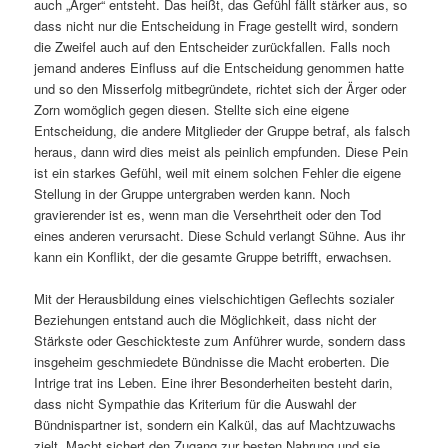
auch „Ärger“ entsteht. Das heißt, das Gefühl fällt stärker aus, so
dass nicht nur die Entscheidung in Frage gestellt wird, sondern
die Zweifel auch auf den Entscheider zurückfallen. Falls noch
jemand anderes Einfluss auf die Entscheidung genommen hatte
und so den Misserfolg mitbegründete, richtet sich der Ärger oder
Zorn womöglich gegen diesen. Stellte sich eine eigene
Entscheidung, die andere Mitglieder der Gruppe betraf, als falsch
heraus, dann wird dies meist als peinlich empfunden. Diese Pein
ist ein starkes Gefühl, weil mit einem solchen Fehler die eigene
Stellung in der Gruppe untergraben werden kann. Noch
gravierender ist es, wenn man die Versehrtheit oder den Tod
eines anderen verursacht. Diese Schuld verlangt Sühne. Aus ihr
kann ein Konflikt, der die gesamte Gruppe betrifft, erwachsen.
Mit der Herausbildung eines vielschichtigen Geflechts sozialer
Beziehungen entstand auch die Möglichkeit, dass nicht der
Stärkste oder Geschickteste zum Anführer wurde, sondern dass
insgeheim geschmiedete Bündnisse die Macht eroberten. Die
Intrige trat ins Leben. Eine ihrer Besonderheiten besteht darin,
dass nicht Sympathie das Kriterium für die Auswahl der
Bündnispartner ist, sondern ein Kalkül, das auf Machtzuwachs
zielt. Macht sichert den Zugang zur besten Nahrung und sie