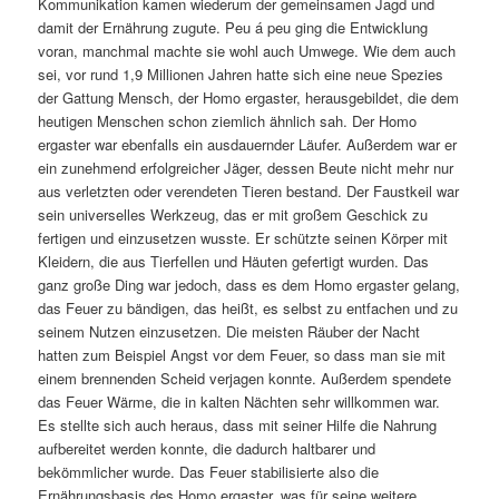
Kommunikation kamen wiederum der gemeinsamen Jagd und
damit der Ernährung zugute. Peu á peu ging die Entwicklung
voran, manchmal machte sie wohl auch Umwege. Wie dem auch
sei, vor rund 1,9 Millionen Jahren hatte sich eine neue Spezies
der Gattung Mensch, der Homo ergaster, herausgebildet, die dem
heutigen Menschen schon ziemlich ähnlich sah. Der Homo
ergaster war ebenfalls ein ausdauernder Läufer. Außerdem war er
ein zunehmend erfolgreicher Jäger, dessen Beute nicht mehr nur
aus verletzten oder verendeten Tieren bestand. Der Faustkeil war
sein universelles Werkzeug, das er mit großem Geschick zu
fertigen und einzusetzen wusste. Er schützte seinen Körper mit
Kleidern, die aus Tierfellen und Häuten gefertigt wurden. Das
ganz große Ding war jedoch, dass es dem Homo ergaster gelang,
das Feuer zu bändigen, das heißt, es selbst zu entfachen und zu
seinem Nutzen einzusetzen. Die meisten Räuber der Nacht
hatten zum Beispiel Angst vor dem Feuer, so dass man sie mit
einem brennenden Scheid verjagen konnte. Außerdem spendete
das Feuer Wärme, die in kalten Nächten sehr willkommen war.
Es stellte sich auch heraus, dass mit seiner Hilfe die Nahrung
aufbereitet werden konnte, die dadurch haltbarer und
bekömmlicher wurde. Das Feuer stabilisierte also die
Ernährungsbasis des Homo ergaster, was für seine weitere