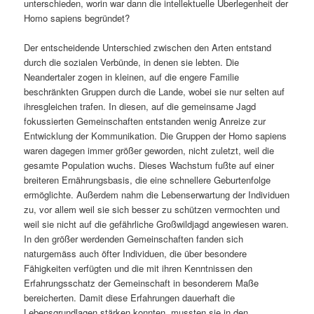
unterschieden, worin war dann die intellektuelle Überlegenheit der
Homo sapiens begründet?
Der entscheidende Unterschied zwischen den Arten entstand
durch die sozialen Verbünde, in denen sie lebten. Die
Neandertaler zogen in kleinen, auf die engere Familie
beschränkten Gruppen durch die Lande, wobei sie nur selten auf
ihresgleichen trafen. In diesen, auf die gemeinsame Jagd
fokussierten Gemeinschaften entstanden wenig Anreize zur
Entwicklung der Kommunikation. Die Gruppen der Homo sapiens
waren dagegen immer größer geworden, nicht zuletzt, weil die
gesamte Population wuchs. Dieses Wachstum fußte auf einer
breiteren Ernährungsbasis, die eine schnellere Geburtenfolge
ermöglichte. Außerdem nahm die Lebenserwartung der Individuen
zu, vor allem weil sie sich besser zu schützen vermochten und
weil sie nicht auf die gefährliche Großwildjagd angewiesen waren.
In den größer werdenden Gemeinschaften fanden sich
naturgemäss auch öfter Individuen, die über besondere
Fähigkeiten verfügten und die mit ihren Kenntnissen den
Erfahrungsschatz der Gemeinschaft in besonderem Maße
bereicherten. Damit diese Erfahrungen dauerhaft die
Lebensgrundlagen stärken konnten, mussten sie in den