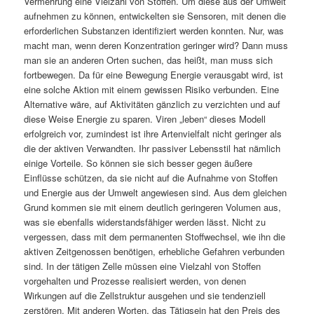
Vermehrung eine Vielzahl von Stoffen. Um diese aus der Umwelt
aufnehmen zu können, entwickelten sie Sensoren, mit denen die
erforderlichen Substanzen identifiziert werden konnten. Nur, was
macht man, wenn deren Konzentration geringer wird? Dann muss
man sie an anderen Orten suchen, das heißt, man muss sich
fortbewegen. Da für eine Bewegung Energie verausgabt wird, ist
eine solche Aktion mit einem gewissen Risiko verbunden. Eine
Alternative wäre, auf Aktivitäten gänzlich zu verzichten und auf
diese Weise Energie zu sparen. Viren „leben“ dieses Modell
erfolgreich vor, zumindest ist ihre Artenvielfalt nicht geringer als
die der aktiven Verwandten. Ihr passiver Lebensstil hat nämlich
einige Vorteile. So können sie sich besser gegen äußere
Einflüsse schützen, da sie nicht auf die Aufnahme von Stoffen
und Energie aus der Umwelt angewiesen sind. Aus dem gleichen
Grund kommen sie mit einem deutlich geringeren Volumen aus,
was sie ebenfalls widerstandsfähiger werden lässt. Nicht zu
vergessen, dass mit dem permanenten Stoffwechsel, wie ihn die
aktiven Zeitgenossen benötigen, erhebliche Gefahren verbunden
sind. In der tätigen Zelle müssen eine Vielzahl von Stoffen
vorgehalten und Prozesse realisiert werden, von denen
Wirkungen auf die Zellstruktur ausgehen und sie tendenziell
zerstören. Mit anderen Worten, das Tätigsein hat den Preis des