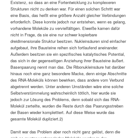
Existenz, so dass an eine Fortentwicklung zu komplexeren
Strukturen nicht zu denken war. Für einen solchen Schritt war
eine Basis, das heißt eine größere Anzahl gleicher Verbindungen
erforderlich. Diese konnte jedoch nur entstehen, wenn es gelang,
vorhandene Moleküle zu vervielfältigen. Eiweiße kamen dafür
nicht in Frage, da sie eine nur schwer kopierbare
dreidimensionale Struktur besitzen. Nukleinsäuren sind einfacher
aufgebaut, ihre Bausteine reihen sich fortlaufend aneinander.
Außerdem besitzen sie ein spezifisches katalytisches Potential,
das sich in der gegenseitigen Anziehung ihrer Bausteine äußert.
Basenpaarung nennt man das. Die Ribonukleinsäure hat darüber
hinaus noch eine ganz besondere Macke, denn einige Abschnitte
des RNA-Moleküls können bewirken, dass andere vom Verbund
abgetrennt werden. Unter anderen Umständen wäre eine solche
Selbstverstümmelung wahrscheinlich tötlich, hier wurde sie
jedoch zur Lösung des Problems, denn sobald sich das RNA-
Molekül zerteilte, wurden die Reste durch das Paarungsstreben
der Basen wieder komplettiert. Auf diese Weise wurde das
gesamte Molekül dupliziert.2)
Damit war das Problem aber noch nicht ganz gelöst, denn die