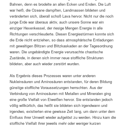
Bahnen, denn es brodelte an allen Ecken und Enden. Die Luft
war heiß, die Ozeane dampften, Landmassen bildeten und
veränderten sich, überall schoß Lava hervor. Nicht nur die noch
junge Erde war überaus aktiv, auch unsere Sonne war ein
einziger Hexenkessel, der riesige Mengen Energie in alle
Richtungen verschleuderte. Diesen Energiestürmen konnte sich
die Erde nicht entziehen, so dass atmosphärische Entladungen
mit gewaltigen Blitzen und Blitzkaskaden an der Tagesordnung
waren. Die ungebändigte Energie verursachte chaotische
Zustände, in denen sich immer neue stoffliche Strukturen
bildeten, aber auch wieder zerstört wurden.
Als Ergebnis dieses Prozesses waren unter anderen
Nukleinsäuren und Aminosäuren entstanden, für deren Bildung
günstige stoffliche Voraussetzungen herrschten. Aus der
Verbindung von Aminosäuren mit Metallen und Mineralen ging
eine große Vielfalt von Eiweißen hervor. Sie entstanden jedoch
völlig willkürlich, das heißt sie bildeten sich irgendwann und
irgendwo, existierten eine gewisse Zeit lang, um dann unter dem
Einfluss ihrer Umwelt wieder aufgelöst zu werden. Hinzu kam die
stoffliche Vielfalt ihrer jeweils mehr oder weniger kurzen