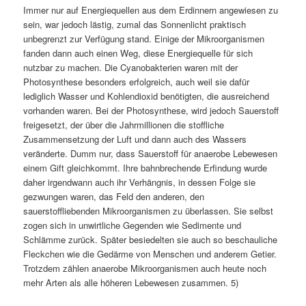
Immer nur auf Energiequellen aus dem Erdinnern angewiesen zu
sein, war jedoch lästig, zumal das Sonnenlicht praktisch
unbegrenzt zur Verfügung stand. Einige der Mikroorganismen
fanden dann auch einen Weg, diese Energiequelle für sich
nutzbar zu machen. Die Cyanobakterien waren mit der
Photosynthese besonders erfolgreich, auch weil sie dafür
lediglich Wasser und Kohlendioxid benötigten, die ausreichend
vorhanden waren. Bei der Photosynthese, wird jedoch Sauerstoff
freigesetzt, der über die Jahrmillionen die stoffliche
Zusammensetzung der Luft und dann auch des Wassers
veränderte. Dumm nur, dass Sauerstoff für anaerobe Lebewesen
einem Gift gleichkommt. Ihre bahnbrechende Erfindung wurde
daher irgendwann auch ihr Verhängnis, in dessen Folge sie
gezwungen waren, das Feld den anderen, den
sauerstoffliebenden Mikroorganismen zu überlassen. Sie selbst
zogen sich in unwirtliche Gegenden wie Sedimente und
Schlämme zurück. Später besiedelten sie auch so beschauliche
Fleckchen wie die Gedärme von Menschen und anderem Getier.
Trotzdem zählen anaerobe Mikroorganismen auch heute noch
mehr Arten als alle höheren Lebewesen zusammen. 5)