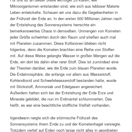
Mikroorganismen entstanden sind, wie sich aus lebloser Materie
Leben entwickelte. Schauen wir uns dazu die Gegebenheiten in
der Frühzeit der Erde an. In den ersten 500 Millionen Jahren nach
der Entstehung des Sonnensystems herrschte ein
bemerkenswertes Chaos in demselben. Unmengen von Kometen
jeder Größe schwirrten durch den Raum und stießen auch mal
mit Planeten zusammen. Diese Kollisionen blieben nicht
folgenlos, denn die Kometen brachten eine Reihe von Stoffen
mit. Auf diese Weise gelangte Wasser in großen Mengen auf die
Erde, ein dort bis dahin eher rarer Stoff. Dies ist zumindest eine
der Theorien darüber, wie die Erde zum blauen Planeten wurde.
Die Erdatmosphäre, die anfangs vor allem aus Wasserstoff,
Kohlendioxid und Schwefelwasserstoff bestanden hatte, wurde
mit Stickstoff, Ammoniak und Edelgasen angereichert.
Außerdem hatten sich bei der Entstehung der Erde Erze und
Minerale gebildet, die nun im Erdmantel schlummerten. Das
heißt, es war eine beachtliche stoffliche Vielfalt vorhanden.
Irgendwann neigte sich die stürmische Frühzeit des
Sonnensystems ihrem Ende zu und der Kometenhagel versiegte.
Trotzdem verlief auf Erden noch lange nicht alles in geordneten