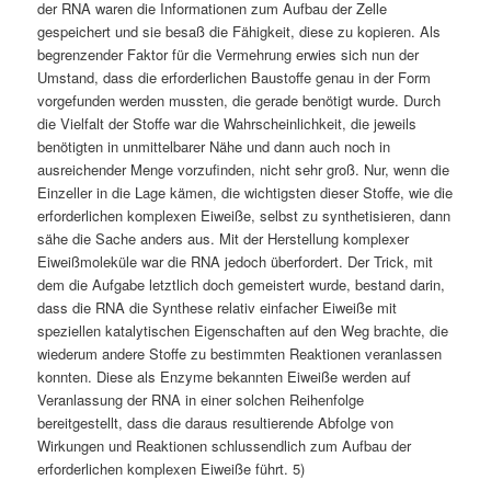
der RNA waren die Informationen zum Aufbau der Zelle
gespeichert und sie besaß die Fähigkeit, diese zu kopieren. Als
begrenzender Faktor für die Vermehrung erwies sich nun der
Umstand, dass die erforderlichen Baustoffe genau in der Form
vorgefunden werden mussten, die gerade benötigt wurde. Durch
die Vielfalt der Stoffe war die Wahrscheinlichkeit, die jeweils
benötigten in unmittelbarer Nähe und dann auch noch in
ausreichender Menge vorzufinden, nicht sehr groß. Nur, wenn die
Einzeller in die Lage kämen, die wichtigsten dieser Stoffe, wie die
erforderlichen komplexen Eiweiße, selbst zu synthetisieren, dann
sähe die Sache anders aus. Mit der Herstellung komplexer
Eiweißmoleküle war die RNA jedoch überfordert. Der Trick, mit
dem die Aufgabe letztlich doch gemeistert wurde, bestand darin,
dass die RNA die Synthese relativ einfacher Eiweiße mit
speziellen katalytischen Eigenschaften auf den Weg brachte, die
wiederum andere Stoffe zu bestimmten Reaktionen veranlassen
konnten. Diese als Enzyme bekannten Eiweiße werden auf
Veranlassung der RNA in einer solchen Reihenfolge
bereitgestellt, dass die daraus resultierende Abfolge von
Wirkungen und Reaktionen schlussendlich zum Aufbau der
erforderlichen komplexen Eiweiße führt. 5)