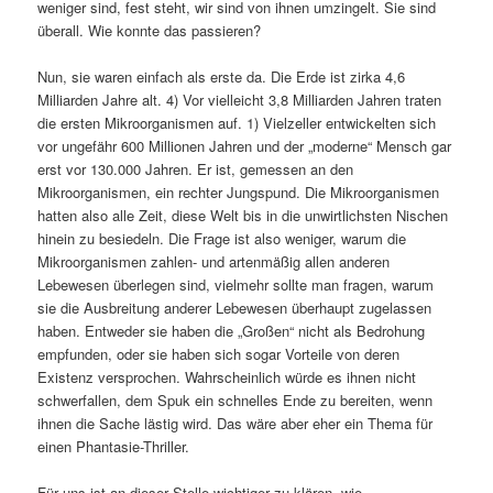
weniger sind, fest steht, wir sind von ihnen umzingelt. Sie sind
überall. Wie konnte das passieren?
Nun, sie waren einfach als erste da. Die Erde ist zirka 4,6
Milliarden Jahre alt. 4) Vor vielleicht 3,8 Milliarden Jahren traten
die ersten Mikroorganismen auf. 1) Vielzeller entwickelten sich
vor ungefähr 600 Millionen Jahren und der „moderne“ Mensch gar
erst vor 130.000 Jahren. Er ist, gemessen an den
Mikroorganismen, ein rechter Jungspund. Die Mikroorganismen
hatten also alle Zeit, diese Welt bis in die unwirtlichsten Nischen
hinein zu besiedeln. Die Frage ist also weniger, warum die
Mikroorganismen zahlen- und artenmäßig allen anderen
Lebewesen überlegen sind, vielmehr sollte man fragen, warum
sie die Ausbreitung anderer Lebewesen überhaupt zugelassen
haben. Entweder sie haben die „Großen“ nicht als Bedrohung
empfunden, oder sie haben sich sogar Vorteile von deren
Existenz versprochen. Wahrscheinlich würde es ihnen nicht
schwerfallen, dem Spuk ein schnelles Ende zu bereiten, wenn
ihnen die Sache lästig wird. Das wäre aber eher ein Thema für
einen Phantasie-Thriller.
Für uns ist an dieser Stelle wichtiger zu klären, wie