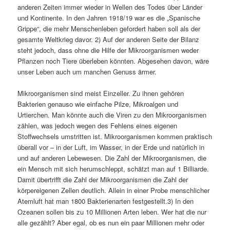
anderen Zeiten immer wieder in Wellen des Todes über Länder
und Kontinente. In den Jahren 1918/19 war es die „Spanische
Grippe“, die mehr Menschenleben gefordert haben soll als der
gesamte Weltkrieg davor. 2) Auf der anderen Seite der Bilanz
steht jedoch, dass ohne die Hilfe der Mikroorganismen weder
Pflanzen noch Tiere überleben könnten. Abgesehen davon, wäre
unser Leben auch um manchen Genuss ärmer.
Mikroorganismen sind meist Einzeller. Zu ihnen gehören
Bakterien genauso wie einfache Pilze, Mikroalgen und
Urtierchen. Man könnte auch die Viren zu den Mikroorganismen
zählen, was jedoch wegen des Fehlens eines eigenen
Stoffwechsels umstritten ist. Mikroorganismen kommen praktisch
überall vor – in der Luft, im Wasser, in der Erde und natürlich in
und auf anderen Lebewesen. Die Zahl der Mikroorganismen, die
ein Mensch mit sich herumschleppt, schätzt man auf 1 Billiarde.
Damit übertrifft die Zahl der Mikroorganismen die Zahl der
körpereigenen Zellen deutlich. Allein in einer Probe menschlicher
Atemluft hat man 1800 Bakterienarten festgestellt.3) In den
Ozeanen sollen bis zu 10 Millionen Arten leben. Wer hat die nur
alle gezählt? Aber egal, ob es nun ein paar Millionen mehr oder