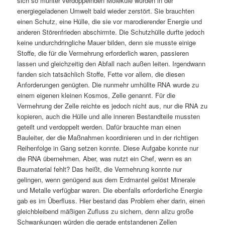
sich so munter verdoppelnden Moleküle wurden in der
energiegeladenen Umwelt bald wieder zerstört. Sie brauchten
einen Schutz, eine Hülle, die sie vor marodierender Energie und
anderen Störenfrieden abschirmte. Die Schutzhülle durfte jedoch
keine undurchdringliche Mauer bilden, denn sie musste einige
Stoffe, die für die Vermehrung erforderlich waren, passieren
lassen und gleichzeitig den Abfall nach außen leiten. Irgendwann
fanden sich tatsächlich Stoffe, Fette vor allem, die diesen
Anforderungen genügten. Die nunmehr umhüllte RNA wurde zu
einem eigenen kleinen Kosmos, Zelle genannt. Für die
Vermehrung der Zelle reichte es jedoch nicht aus, nur die RNA zu
kopieren, auch die Hülle und alle inneren Bestandteile mussten
geteilt und verdoppelt werden. Dafür brauchte man einen
Bauleiter, der die Maßnahmen koordinieren und in der richtigen
Reihenfolge in Gang setzen konnte. Diese Aufgabe konnte nur
die RNA übernehmen. Aber, was nutzt ein Chef, wenn es an
Baumaterial fehlt? Das heißt, die Vermehrung konnte nur
gelingen, wenn genügend aus dem Erdmantel gelöst Minerale
und Metalle verfügbar waren. Die ebenfalls erforderliche Energie
gab es im Überfluss. Hier bestand das Problem eher darin, einen
gleichbleibend mäßigen Zufluss zu sichern, denn allzu große
Schwankungen würden die gerade entstandenen Zellen