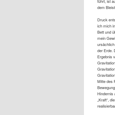
führt, ist
dem Bleist
Druck ent
ich mich i
Bett und ü
mein Gewic
ursächlic
der Erde. 
Ergebnis 
Gravitati
Gravitatio
Gravitatio
Mitte des 
Bewegung a
Hindernis 
„Kraft“, d
realisierb