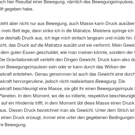
 auch hier Resultat einer Bewegung, nämlich des Bewegungsimpulses,
ift gegeben habe.
steht aber nicht nur aus Bewegung, auch Masse kann Druck ausübe
n mein Bett lege, dann sinke ich in die Matratze. Meistens springe ich 
be deshalb Druck aus, ich lege mich einfach langsam und müde hin. 
ht, das Druck auf die Matratze ausübt und sie verformt. Mein Gewich
h dem guten Essen geschuldet, wie man meinen könnte, sondern der G
Die Gravitationskraft verleiht den Dingen Gewicht. Druck kann also d
von Bewegungsimpulsen sein oder er kann durch das Wirken der
onskraft entstehen. Genau genommen ist auch das Gewicht eine durch
nskraft hervorgerufene, jedoch nicht realisierbare
Bewegung
. Die
nskraft beschleunigt eine Masse, sie gibt ihr einen Bewegungsimpuls 
Planeten. In dem Moment, wo die so initierte, respektive beschleunigt
uf ein Hindernis trifft, in dem Moment übt diese Masse einen Druck
aus. Diesen Druck bezeichnet man als Gewicht. Unter dem Strich ist 
ie einen Druck erzeugt,
immer
eine unter den gegebenen Bedingungen 
are Bewegung.