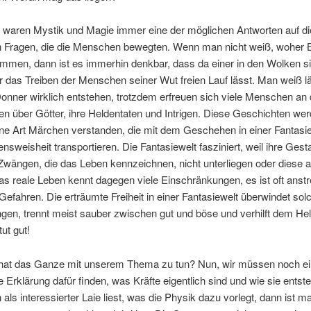
 waren Mystik und Magie immer eine der möglichen Antworten auf di
n Fragen, die die Menschen bewegten. Wenn man nicht weiß, woher B
men, dann ist es immerhin denkbar, dass da einer in den Wolken sit
r das Treiben der Menschen seiner Wut freien Lauf lässt. Man weiß l
Donner wirklich entstehen, trotzdem erfreuen sich viele Menschen an
n über Götter, ihre Heldentaten und Intrigen. Diese Geschichten we
ine Art Märchen verstanden, die mit dem Geschehen in einer Fantasie
nsweisheit transportieren. Die Fantasiewelt fasziniert, weil ihre Gest
ängen, die das Leben kennzeichnen, nicht unterliegen oder diese a
s reale Leben kennt dagegen viele Einschränkungen, es ist oft anst
 Gefahren. Die erträumte Freiheit in einer Fantasiewelt überwindet sol
gen, trennt meist sauber zwischen gut und böse und verhilft dem H
ut gut!
hat das Ganze mit unserem Thema zu tun? Nun, wir müssen noch e
 Erklärung dafür finden, was Kräfte eigentlich sind und wie sie entst
ls interessierter Laie liest, was die Physik dazu vorlegt, dann ist m