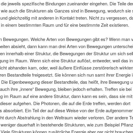
 die jeweils spezifische Bindungen zueinander eingehen. Die Teile de
 wie auch die Strukturen als Ganzes sind in Bewegung, wodurch sie 
und gleichzeitig mit anderen in Kontakt treten. Nicht zu vergessen, d
 in einem bestimmten Raum und für eine bestimmte Zeit existieren.
n Bewegungen. Welche Arten von Bewegungen gibt es? Wenn man v
eiten absieht, dann kann man drei Arten von Bewegungen unterschei
 innerhalb einer Struktur, die Bewegungen der Struktur um sich sel
ung im Raum. Wenn sich eine Struktur auflöst, entweder, weil das i
cht abhanden kam, oder, weil äußere Einflüsse zerstörerisch wirkte
en Bestandteile freigesetzt. Sie können sich nun samt ihrer Energi
. Die Eigenbewegung dieser Bestandteile, das heißt, ihre Bewegung 
 auch ihre „innere“ Bewegung, bleiben jedoch erhalten. Treffen sie bei 
g im Raum auf eine andere Struktur, dann kann es sein, dass sie mit 
 dieser aufgehen. Die Photonen, die auf die Erde treffen, werden dort
ls absorbiert. Ein Teil der auf diese Weise von der Erde aufgenomme
ht durch Abstrahlung in den Weltraum wieder verloren. Der andere Te
weniger dauerhaft in bestehende Strukturen, wie zum Beispiel Pflan
 Viele Strukturen können zusätzliche Energie aber gar nicht brauchen,