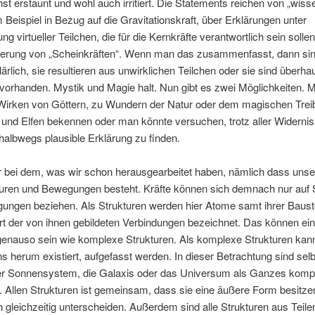
st erstaunt und wohl auch irritiert. Die Statements reichen von „wiss
m Beispiel in Bezug auf die Gravitationskraft, über Erklärungen unter
g virtueller Teilchen, die für die Kernkräfte verantwortlich sein sollen
lierung von „Scheinkräften“. Wenn man das zusammenfasst, dann sin
lärlich, sie resultieren aus unwirklichen Teilchen oder sie sind überha
vorhanden. Mystik und Magie halt. Nun gibt es zwei Möglichkeiten. 
Wirken von Göttern, zu Wundern der Natur oder dem magischen Trei
und Elfen bekennen oder man könnte versuchen, trotz aller Widerni
halbwegs plausible Erklärung zu finden.
r bei dem, was wir schon herausgearbeitet haben, nämlich dass unse
turen und Bewegungen besteht. Kräfte können sich demnach nur auf 
ungen beziehen. Als Strukturen werden hier Atome samt ihrer Baust
t der von ihnen gebildeten Verbindungen bezeichnet. Das können ei
enauso sein wie komplexe Strukturen. Als komplexe Strukturen kann
 herum existiert, aufgefasst werden. In dieser Betrachtung sind selb
er Sonnensystem, die Galaxis oder das Universum als Ganzes komp
. Allen Strukturen ist gemeinsam, dass sie eine äußere Form besitze
ch gleichzeitig unterscheiden. Außerdem sind alle Strukturen aus Teile