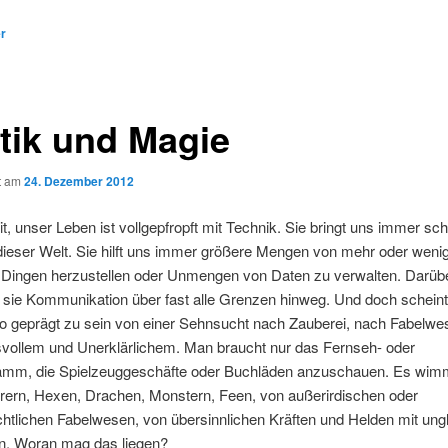
vigation
er
tik und Magie
ht am
24. Dezember 2012
t, unser Leben ist vollgepfropft mit Technik. Sie bringt uns immer sch
dieser Welt. Sie hilft uns immer größere Mengen von mehr oder weni
n Dingen herzustellen oder Unmengen von Daten zu verwalten. Darüb
 sie Kommunikation über fast alle Grenzen hinweg. Und doch schein
so geprägt zu sein von einer Sehnsucht nach Zauberei, nach Fabelwe
vollem und Unerklärlichem. Man braucht nur das Fernseh- oder
amm, die Spielzeuggeschäfte oder Buchläden anzuschauen. Es wimm
rern, Hexen, Drachen, Monstern, Feen, von außerirdischen oder
htlichen Fabelwesen, von übersinnlichen Kräften und Helden mit ung
en. Woran mag das liegen?