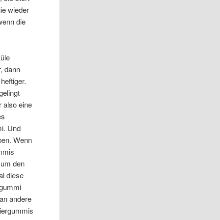
ie wieder
wenn die
üle
r, dann
heftiger.
gelingt
r also eine
es
mi. Und
eben. Wenn
ummis
, um den
l diese
ergummi
 an andere
adiergummis