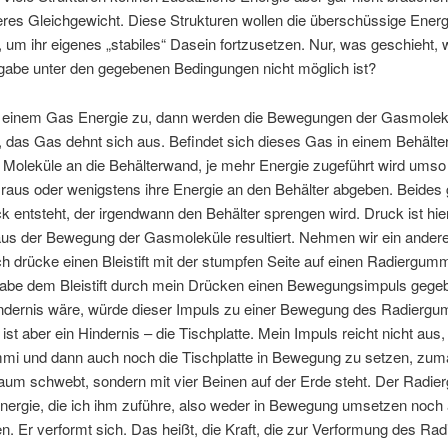
neres Gleichgewicht. Diese Strukturen wollen die überschüssige Energ
 um ihr eigenes „stabiles“ Dasein fortzusetzen. Nur, was geschieht, 
gabe unter den gegebenen Bedingungen nicht möglich ist?
 einem Gas Energie zu, dann werden die Bewegungen der Gasmolek
, das Gas dehnt sich aus. Befindet sich dieses Gas in einem Behälte
 Moleküle an die Behälterwand, je mehr Energie zugeführt wird umso 
 raus oder wenigstens ihre Energie an den Behälter abgeben. Beides 
ck entsteht, der irgendwann den Behälter sprengen wird. Druck ist hie
 aus der Bewegung der Gasmoleküle resultiert. Nehmen wir ein ander
Ich drücke einen Bleistift mit der stumpfen Seite auf einen Radiergum
habe dem Bleistift durch mein Drücken einen Bewegungsimpuls geg
indernis wäre, würde dieser Impuls zu einer Bewegung des Radierg
 ist aber ein Hindernis – die Tischplatte. Mein Impuls reicht nicht aus
mi und dann auch noch die Tischplatte in Bewegung zu setzen, zuma
aum schwebt, sondern mit vier Beinen auf der Erde steht. Der Radi
nergie, die ich ihm zuführe, also weder in Bewegung umsetzen noch
n. Er verformt sich. Das heißt, die Kraft, die zur Verformung des R