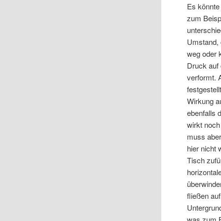
Es könnte 
zum Beispi
unterschie
Umstand, d
weg oder k
Druck auf
verformt. 
festgestel
Wirkung au
ebenfalls
wirkt noch
muss aber 
hier nich
Tisch zufü
horizonta
überwinden
fließen au
Untergrund
was zum B