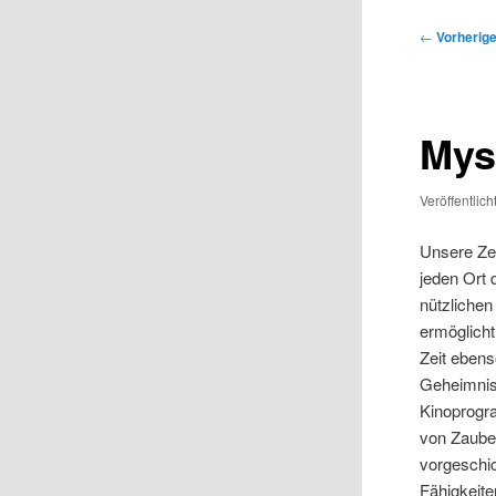
Beitragsna
←
Vorherig
Mys
Veröffentlic
Unsere Zei
jeden Ort 
nützliche
ermöglicht
Zeit eben
Geheimnis
Kinoprogr
von Zaube
vorgeschic
Fähigkeit