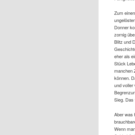
Zum einen
ungelöste
Donner kom
zornig übe
Blitz und 
Geschichte
eher als e
Stück Lebe
manchen Zw
können. Da
und voller
Begrenzun
Sieg. Das t
Aber was 
brauchbare
Wenn man a