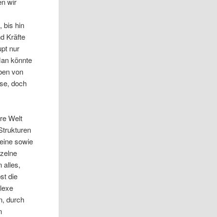
en wir
, bis hin
d Kräfte
upt nur
Man könnte
ben von
sse, doch
re Welt
Strukturen
eine sowie
nzelne
 alles,
st die
lexe
n, durch
n