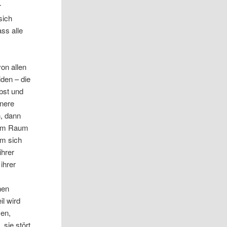
r
sich
ass alle
on allen
den – die
bst und
nnere
n, dann
e im Raum
um sich
ihrer
ihrer
nen
il wird
zen,
 sie stört