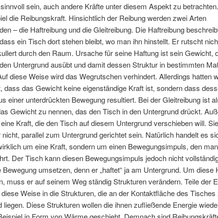
sinnvoll sein, auch andere Kräfte unter diesem Aspekt zu betrachte
el die Reibungskraft. Hinsichtlich der Reibung werden zwei Arten
den – die Haftreibung und die Gleitreibung. Die Haftreibung beschreib
ass ein Tisch dort stehen bleibt, wo man ihn hinstellt. Er rutscht nic
ullert durch den Raum. Ursache für seine Haftung ist sein Gewicht, 
 den Untergrund ausübt und damit dessen Struktur in bestimmten M
Auf diese Weise wird das Wegrutschen verhindert. Allerdings hatten wi
lt, dass das Gewicht keine eigenständige Kraft ist, sondern dass des
s einer unterdrückten Bewegung resultiert. Bei der Gleitreibung ist al
 das Gewicht zu nennen, das den Tisch in den Untergrund drückt. A
 eine Kraft, die den Tisch auf diesem Untergrund verschieben will. Sie 
nicht, parallel zum Untergrund gerichtet sein. Natürlich handelt es s
t wirklich um eine Kraft, sondern um einen Bewegungsimpuls, den ma
hrt. Der Tisch kann diesen Bewegungsimpuls jedoch nicht vollständig
le Bewegung umsetzen, denn er „haftet“ ja am Untergrund. Um diese 
, muss er auf seinem Weg ständig Strukturen verändern. Teile der E
f diese Weise in die Strukturen, die an der Kontaktfläche des Tische
 liegen. Diese Strukturen wollen die ihnen zufließende Energie wied
eispiel in Form von Wärme geschieht. Demnach sind Reibungskräft