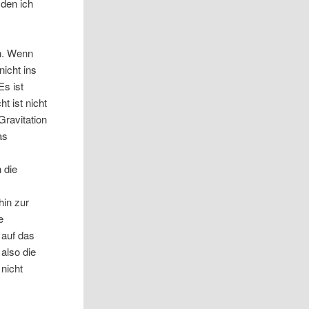
 den ich
n. Wenn
nicht ins
Es ist
t ist nicht
ravitation
as
 die
hin zur
e
 auf das
also die
nicht