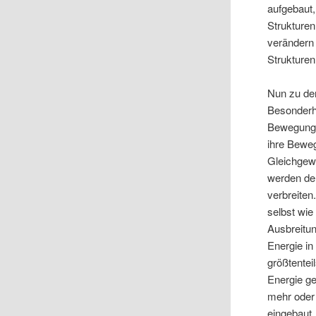
aufgebaut,
Strukturen
verändern 
Strukturen
Nun zu de
Besonderh
Bewegungen
ihre Beweg
Gleichgewi
werden der
verbreiten
selbst wie
Ausbreitun
Energie in
größtentei
Energie ge
mehr oder 
eingebaut.