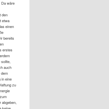
n. Da wäre
t den
ht etwa
das einen
aße
r bereits
sen
s erstes
ußerdem
sollte,
ich auch
n dem
 in eine
Haftung zu
nergie
s zum
er abgeben,
e keine