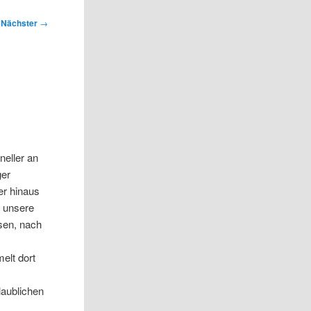
Nächster
→
neller an
ger
er hinaus
t unsere
sen, nach
elt dort
laublichen