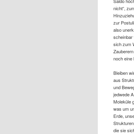
Saldo höch
nicht“, zu
Hinzuziehun
zur Postu
also unerk
scheinbar 
sich zum 
Zauberern 
noch eine 
Bleiben wi
aus Struk
und Beweg
jedwede Ar
Moleküle g
was um uns
Erde, uns
Strukturen
die sie si