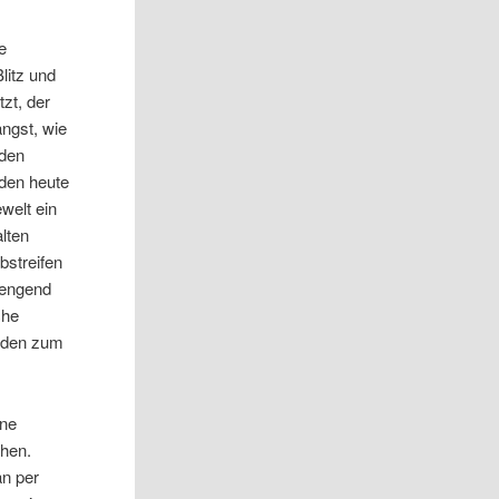
e
litz und
zt, der
ängst, wie
 den
rden heute
welt ein
alten
bstreifen
rengend
che
elden zum
ine
ehen.
an per