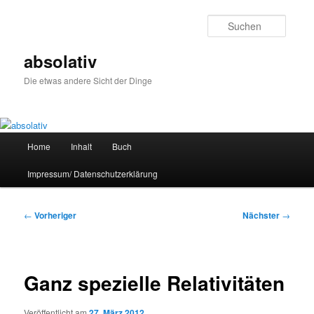
Zum
primären
Suche
Inhalt
springen
absolativ
Die etwas andere Sicht der Dinge
Hauptmenü
Home
Inhalt
Buch
Impressum/ Datenschutzerklärung
Beitragsnavigation
←
Vorheriger
Nächster
→
Ganz spezielle Relativitäten
Veröffentlicht am
27. März 2012