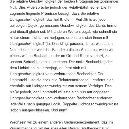
die relative Geschwindigkeit der beiden Protagonisten zueinander
Null. Dies widerspräche jedoch der Relativitätstheorie. Die ihr
zugrunde liegende Prämisse besagt, dass die relative
Lichtgeschwindigkeit, das heißt, die im Verhältnis zu jedem
beliebigen Objekt gemessene Geschwindigkeit des Lichts immer
und überall gleich sei. Mit anderen Worten, „egal, wie schnell sie
hinter einem Lichtstrahl herjagen, er entzieht sich ihnen mit
Lichtgeschwindigkeit“(1). Das klingt paradox, ist es wohl auch.
Noch deutlicher wird das Paradoxe dieses Ansatzes, wenn wir
einen zweiten Beobachter, der an Ort und Stelle verharrt, zu
unserer Betrachtung hinzunehmen. Der erste Beobachter, der
dem Lichtstrahl hinterherjagt, entfernt sich mit
Lichtgeschwindigkeit vom verharrenden Beobachter. Der
Lichtstrahl – so die spezielle Relativitätstheorie – entfernt sich
ebenfalls mit Lichtgeschwindigkeit von seinem Verfolger. Das
hieße jedoch, der Lichtstrahl müsste sich nun mit doppelter
Lichtgeschwindigkeit vom verharrenden Beobachter entfernen,
jedenfalls nach gängiger Logik. Doppelte Lichtgeschwindigkeit ist
jedoch ausgeschlossen. Und nun?
Wechseln wir zu einem anderen Gedankenexperiment, das im
Zusammenhang mit der speziellen Relativitätstheorie häufig