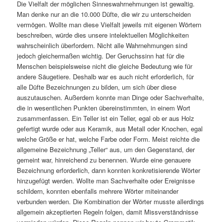
Die Vielfalt der möglichen Sinneswahrnehmungen ist gewaltig.
Man denke nur an die 10.000 Düfte, die wir zu unterscheiden
vermögen. Wollte man diese Vielfalt jeweils mit eigenen Wörtern
beschreiben, würde dies unsere intelektuellen Möglichkeiten
wahrscheinlich überfordern. Nicht alle Wahrnehmungen sind
jedoch gleichermaßen wichtig. Der Geruchssinn hat für die
Menschen beispielsweise nicht die gleiche Bedeutung wie für
andere Säugetiere. Deshalb war es auch nicht erforderlich, für
alle Düfte Bezeichnungen zu bilden, um sich über diese
auszutauschen. Außerdem konnte man Dinge oder Sachverhalte,
die in wesentlichen Punkten übereinstimmten, in einem Wort
zusammenfassen. Ein Teller ist ein Teller, egal ob er aus Holz
gefertigt wurde oder aus Keramik, aus Metall oder Knochen, egal
welche Größe er hat, welche Farbe oder Form. Meist reichte die
allgemeine Bezeichnung „Teller“ aus, um den Gegenstand, der
gemeint war, hinreichend zu benennen. Wurde eine genauere
Bezeichnung erforderlich, dann konnten konkretisierende Wörter
hinzugefügt werden. Wollte man Sachverhalte oder Ereignisse
schildern, konnten ebenfalls mehrere Wörter miteinander
verbunden werden. Die Kombination der Wörter musste allerdings
allgemein akzeptierten Regeln folgen, damit Missverständnisse